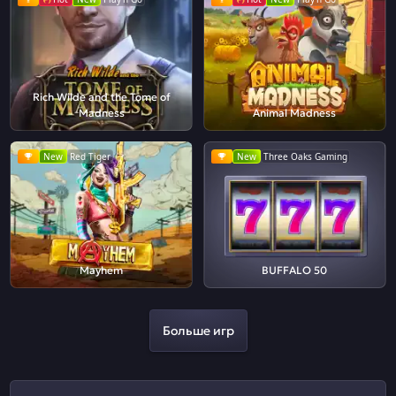
Rich Wilde and the Tome of
Madness
Animal Madness
New
Red Tiger
New
Three Oaks Gaming
Mayhem
BUFFALO 50
Больше игр