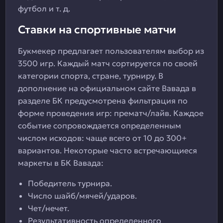
футбол и т. д.
Ставки на спортивные матчи
Букмекер предлагает пользователям выбор из
3500 игр. Каждый матч сортируется по своей
категории спорта, стране, турниру. В
дополнение на официальном сайте Вавада в
разделе БК предусмотрена фильтрация по
форме проведения игр: прематч/лайв. Каждое
событие сопровождается определенным
числом исходов: чаще всего от 10 до 300+
вариантов. Некоторые часто встречающиеся
маркеты в БК Вавада:
Победитель турнира.
Число шайб/мячей/ударов.
Чет/нечет.
Результативность определенного