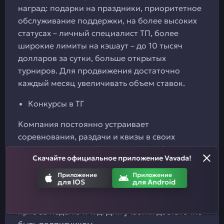
наград: подарки на праздники, приоритетное
обслуживание поддержки, на более высоких
статусах – личный специалист ТП, более
широкие лимиты на кэшаут – до 10 тысяч
долларов за сутки, больше открытых
турниров. Для продвижения достаточно
каждый месяц увеличивать объем ставок.
Конкурсы в ТГ
Компания постоянно устраивает
соревнования, раздачи и квизы в своих
социальных сетях. Из наград в Vavada можно
Скачайте официальное приложение Vavada!
выиграть промокоды, фриспины, фрибеты.
Условия участия каждый раз отличаются:
Приложение
Приложение
для IOS
для Android
оставить лучший отзыв, сделать наибольшее
число спинов за сутки, выиграть наибольший
приз за неделю и т. д. Для участия достаточно