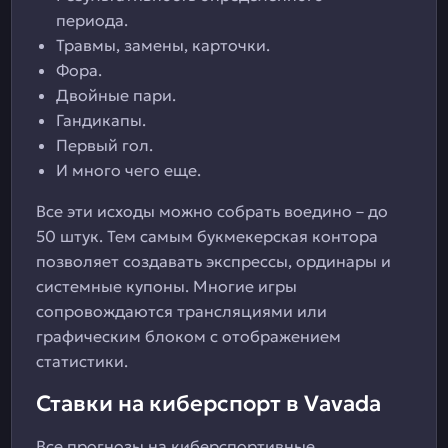
периода.
Травмы, замены, карточки.
Фора.
Двойные пари.
Гандикапы.
Первый гол.
И много чего еще.
Все эти исходы можно собрать воедино – до
50 штук. Тем самым букмекерская контора
позволяет создавать экспрессы, ординары и
системные купоны. Многие игры
сопровождаются трансляциями или
графическим блоком с отображением
статистики.
Ставки на киберспорт в Vavada
Все прогнозы на киберспортивные