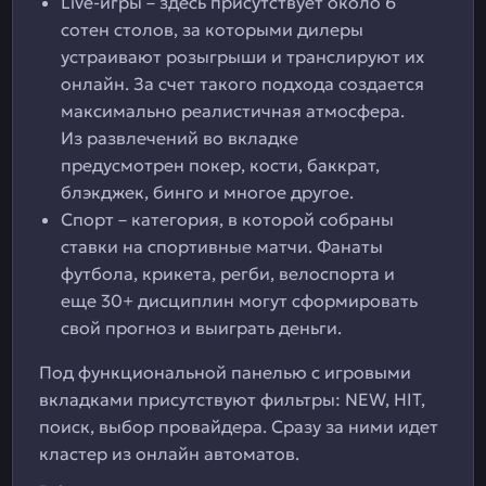
Live-игры – здесь присутствует около 6
сотен столов, за которыми дилеры
устраивают розыгрыши и транслируют их
онлайн. За счет такого подхода создается
максимально реалистичная атмосфера.
Из развлечений во вкладке
предусмотрен покер, кости, баккрат,
блэкджек, бинго и многое другое.
Спорт – категория, в которой собраны
ставки на спортивные матчи. Фанаты
футбола, крикета, регби, велоспорта и
еще 30+ дисциплин могут сформировать
свой прогноз и выиграть деньги.
Под функциональной панелью с игровыми
вкладками присутствуют фильтры: NEW, HIT,
поиск, выбор провайдера. Сразу за ними идет
кластер из онлайн автоматов.