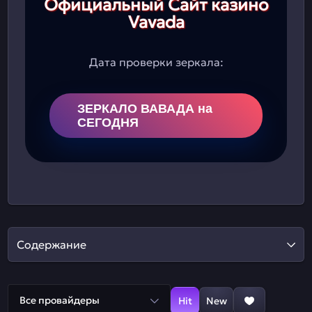
Официальный Cайт казино
Vavada
Дата проверки зеркала:
ЗЕРКАЛО ВАВАДА на
СЕГОДНЯ
Содержание
Все провайдеры
Hit
New