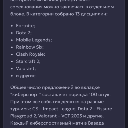
соревнования можно заключать в отдельном
блоке. В категории собрано 13 дисциплин:
Fortnite;
Dota 2;
Mobile Legends;
Rainbow Six;
Clash Royale;
Starcraft 2;
Valorant;
и другие.
Общее число предложений во вкладке
“киберспорт” составляет порядка 100 штук.
При этом все события делятся на разные
турниры: CS – Impact League, Dota 2 – Fissure
Playgroud 2, Valorant – VCT 2025 и другие.
Каждый киберспортивный матч в Вавада