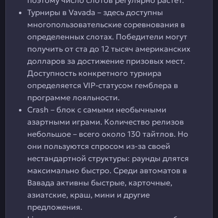
поэтому число слотов регулярно растет.
Турниры в Vavada – здесь доступны
многопользовательские соревнования в
определенных слотах. Победители могут
получить от ста до 12 тысяч американских
долларов за достижение призовых мест.
Доступность конкретного турнира
определяется VIP-статусом гемблера в
программе лояльности.
Crash – блок с самыми необычными
азартными играми. Количество релизов
небольшое – всего около 130 тайтлов. Но
они пользуются спросом из-за своей
нестандартной структуры: раунды длятся
максимально быстро. Среди автоматов в
Вавада активны быстрые, карточные,
азиатские, краш, мини и другие
предложения.