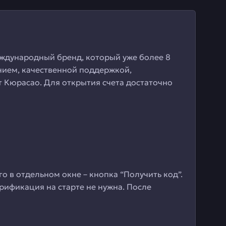
международный бренд, который уже более 8
нием, качественной поддержкой,
т Кюрасао. Для открытия счета достаточно
го в отдельном окне – кнопка “Получить код”.
ерификация на старте не нужна. После