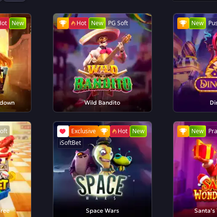
Hot
New
Hot
New
PG Soft
New
Pu
wdown
Wild Bandito
Di
oft
Exclusive
Hot
New
New
Pra
iSoftBet
pree
Space Wars
Santa's