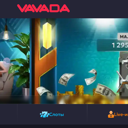
Слоты
Live-