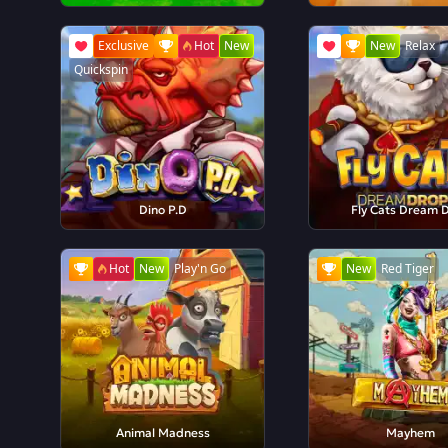
Exclusive
Hot
New
New
Relax
Quickspin
Dino P.D
Fly Cats Dream 
Hot
New
Play'n Go
New
Red Tiger
Animal Madness
Mayhem