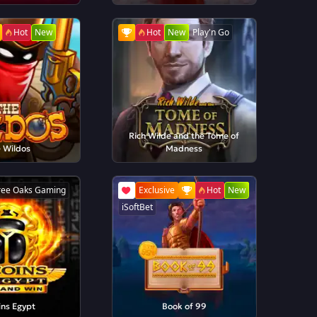
Hot
New
Hot
New
Play'n Go
Rich Wilde and the Tome of
 Wildos
Madness
ree Oaks Gaming
Exclusive
Hot
New
iSoftBet
ins Egypt
Book of 99