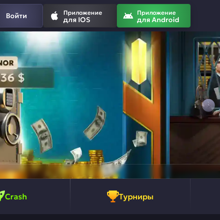
Приложение
Приложение
Войти
для IOS
для Android
Crash
Турниры