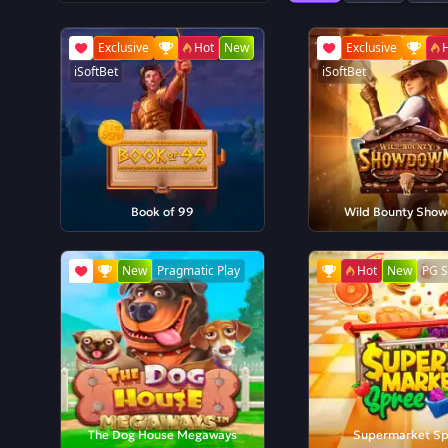
Exclusive
Hot
New
Exclusive
iSoftBet
iSoftBet
Book of 99
Wild Bounty Sho
New
Pragmatic Play
Hot
New
PG S
The Dog House Megaways
Supermarket S