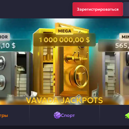
Зарегистрироваться
VAVADA JACKPOTS
игры
Спорт