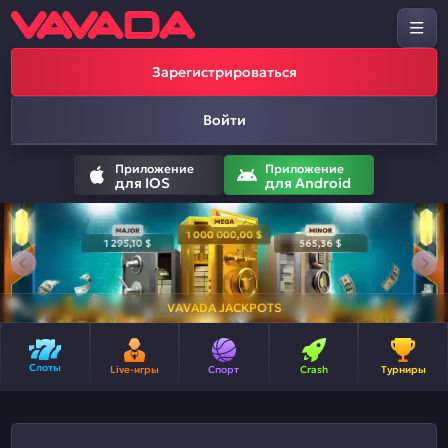
Зарегистрироваться
Войти
Приложение
Приложение
для IOS
для Android
VAVADA JACKPOTS
Слоты
Live-игры
Спорт
Crash
Турниры