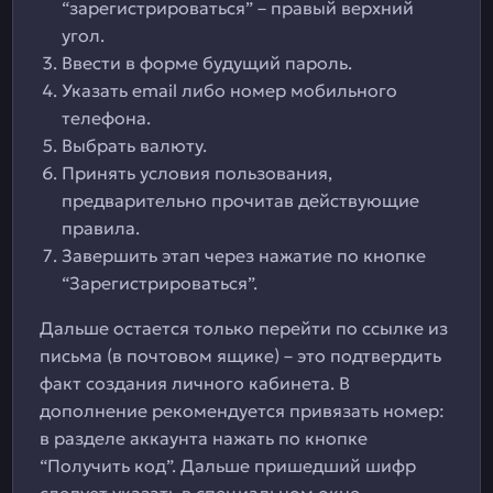
“зарегистрироваться” – правый верхний
угол.
Ввести в форме будущий пароль.
Указать email либо номер мобильного
телефона.
Выбрать валюту.
Принять условия пользования,
предварительно прочитав действующие
правила.
Завершить этап через нажатие по кнопке
“Зарегистрироваться”.
Дальше остается только перейти по ссылке из
письма (в почтовом ящике) – это подтвердить
факт создания личного кабинета. В
дополнение рекомендуется привязать номер:
в разделе аккаунта нажать по кнопке
“Получить код”. Дальше пришедший шифр