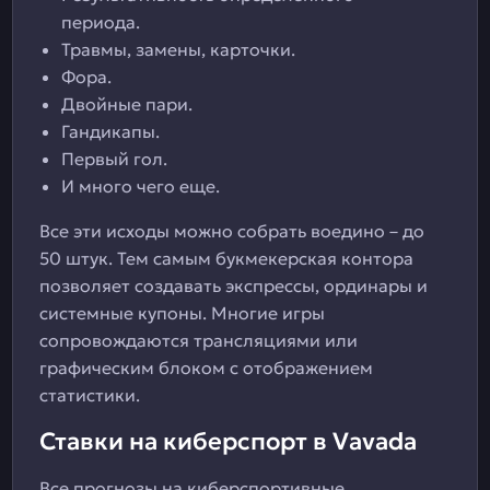
периода.
Травмы, замены, карточки.
Фора.
Двойные пари.
Гандикапы.
Первый гол.
И много чего еще.
Все эти исходы можно собрать воедино – до
50 штук. Тем самым букмекерская контора
позволяет создавать экспрессы, ординары и
системные купоны. Многие игры
сопровождаются трансляциями или
графическим блоком с отображением
статистики.
Ставки на киберспорт в Vavada
Все прогнозы на киберспортивные