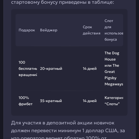
стартовому бонусу приведены в таблице:
Слот
Срок
для
Подарок
Вейджер
действия
использования
бонуса
The Dog
House
100
или The
бесплатных
20-кратный
14 дней
Great
вращений
Pigsby
Megaways
100%
Категория
35-кратный
14 дней
фрибет
“Слоты”
Для участия в депозитной акции новичок
должен перевести минимум 1 доллар США, за
что оператор вернет обратно 100% от