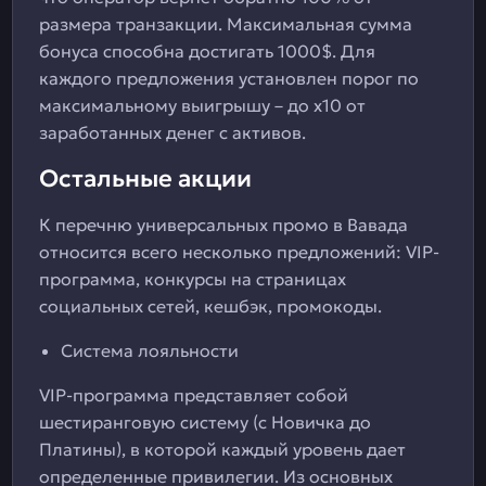
размера транзакции. Максимальная сумма
бонуса способна достигать 1000$. Для
каждого предложения установлен порог по
максимальному выигрышу – до х10 от
заработанных денег с активов.
Остальные акции
К перечню универсальных промо в Вавада
относится всего несколько предложений: VIP-
программа, конкурсы на страницах
социальных сетей, кешбэк, промокоды.
Система лояльности
VIP-программа представляет собой
шестиранговую систему (с Новичка до
Платины), в которой каждый уровень дает
определенные привилегии. Из основных