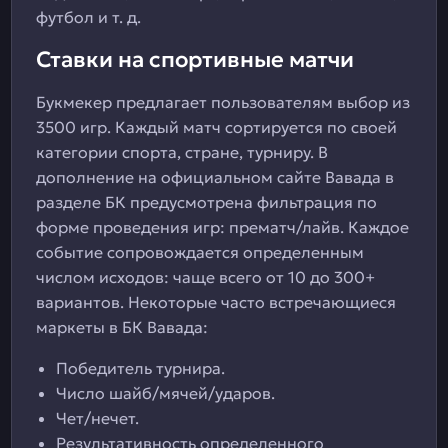
футбол и т. д.
Ставки на спортивные матчи
Букмекер предлагает пользователям выбор из
3500 игр. Каждый матч сортируется по своей
категории спорта, стране, турниру. В
дополнение на официальном сайте Вавада в
разделе БК предусмотрена фильтрация по
форме проведения игр: прематч/лайв. Каждое
событие сопровождается определенным
числом исходов: чаще всего от 10 до 300+
вариантов. Некоторые часто встречающиеся
маркеты в БК Вавада:
Победитель турнира.
Число шайб/мячей/ударов.
Чет/нечет.
Результативность определенного