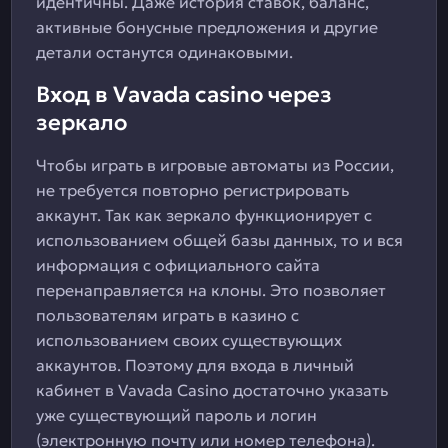
идентичны. Даже история ставок, баланс,
активные бонусные предложения и другие
детали останутся одинаковыми.
Вход в Vavada casino через
зеркало
Чтобы играть в игровые автоматы из России,
не требуется повторно регистрировать
аккаунт. Так как зеркало функционирует с
использованием общей базы данных, то и вся
информация с официального сайта
перенаправляется на клоны. Это позволяет
пользователям играть в казино с
использованием своих существующих
аккаунтов. Поэтому для входа в личный
кабинет в Vavada Casino достаточно указать
уже существующий пароль и логин
(электронную почту или номер телефона).