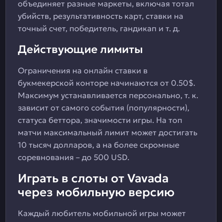
объединяет разные маркеты, включая тотал
убийств, результативность карт, ставки на
точный счет, победитель, гандикап и т. д.
Действующие лимиты
Ограничения на онлайн ставки в
букмекерской конторе начинаются от 0.50$.
Максимум устанавливается персонально, т. к.
зависит от самого события (популярности),
статуса беттора, значимости игры. На топ
матчи максимальный лимит может достигать
10 тысяч долларов, а на более скромные
соревнования – до 500 USD.
Играть в слоты от Vavada
через мобильную версию
Каждый любитель мобильной игры может