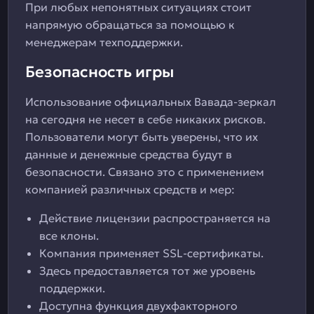
При любых непонятных ситуациях стоит
напрямую обращаться за помощью к
менеджерам техподдержки.
Безопасность игры
Использование официальных Вавада-зеркал
на сегодня не несет в себе никаких рисков.
Пользователи могут быть уверены, что их
данные и денежные средства будут в
безопасности. Связано это с применением
компанией различных средств и мер:
Действие лицензии распространяется на
все клоны.
Компания применяет SSL-сертификаты.
Здесь предоставляется тот же уровень
поддержки.
Доступна функция двухфакторного