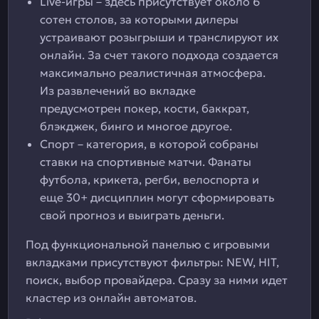
Live-игры – здесь присутствует около 6
сотен столов, за которыми дилеры
устраивают розыгрыши и транслируют их
онлайн. За счет такого подхода создается
максимально реалистичная атмосфера.
Из развлечений во вкладке
предусмотрен покер, кости, баккрат,
блэкджек, бинго и многое другое.
Спорт – категория, в которой собраны
ставки на спортивные матчи. Фанаты
футбола, крикета, регби, велоспорта и
еще 30+ дисциплин могут сформировать
свой прогноз и выиграть деньги.
Под функциональной панелью с игровыми
вкладками присутствуют фильтры: NEW, HIT,
поиск, выбор провайдера. Сразу за ними идет
кластер из онлайн автоматов.