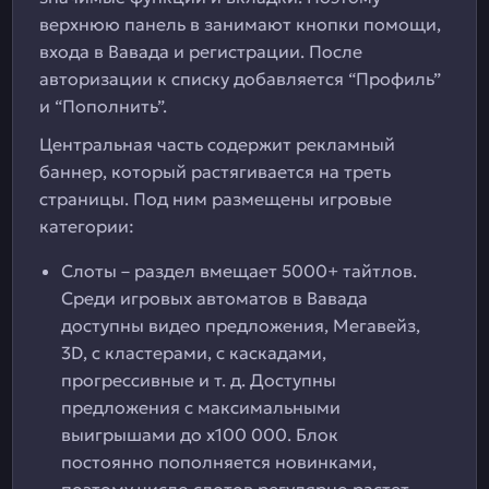
верхнюю панель в занимают кнопки помощи,
входа в Вавада и регистрации. После
авторизации к списку добавляется “Профиль”
и “Пополнить”.
Центральная часть содержит рекламный
баннер, который растягивается на треть
страницы. Под ним размещены игровые
категории:
Слоты – раздел вмещает 5000+ тайтлов.
Среди игровых автоматов в Вавада
доступны видео предложения, Мегавейз,
3D, с кластерами, с каскадами,
прогрессивные и т. д. Доступны
предложения с максимальными
выигрышами до х100 000. Блок
постоянно пополняется новинками,