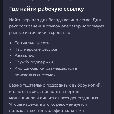
Где найти рабочую ссылку
Найти зеркало для Вавада казино легко. Для
распространения ссылок оператор использует
разные источники и средства:
Социальные сети.
Партнерские ресурсы.
Рассылку.
Службу поддержки.
Иногда ссылки размещаются в
поисковых системах.
Важно тщательно подходить к выбору копий,
иначе есть риск попасть на портал
мошенников и лишиться всех денег/данных.
Чтобы избежать этого, рекомендуется
пользоваться только официальными