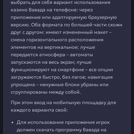
выбрать для себя вариант использования
казино Вавада на телефоне: через
приложение или адаптируемую браузерную
версию. Оба формата по большей части схожи
друг с другом: имеют измененный макет –
смена горизонтального расположения
элементов на вертикальное; лучше
передается атмосфера – автоматы
запускаются на весь экран; лучше
функционируют на смартфоне – все опции
загружаются быстро, без лагов; навигация
упрощена – ненужные блоки убраны или
сгруппированы между собой.
При этом вход на мобильную площадку для
каждого варианта свой:
Для использования приложения игрок
должен скачать программу Вавада на