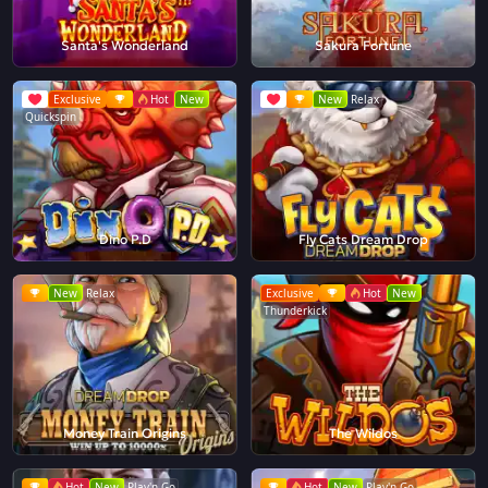
Santa's Wonderland
Sakura Fortune
Exclusive
Hot
New
New
Relax
Quickspin
Dino P.D
Fly Cats Dream Drop
New
Relax
Exclusive
Hot
New
Thunderkick
Money Train Origins
The Wildos
Hot
New
Play'n Go
Hot
New
Play'n Go