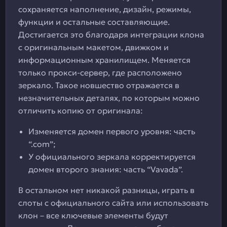
сохраняется наполнение, дизайн, режимы,
функции и остальные составляющие.
Достигается это благодаря интеграции клона
с оригинальным макетом, движком и
информационным хранилищем. Меняется
только прокси-сервер, где расположено
зеркало. Такое новшество отражается в
незначительных деталях, по которым можно
отличить копию от оригинала:
Изменяется домен первого уровня: часть
“.com”;
У официального зеркала корректируется
домен второго знания: часть “Vavada”.
В остальном нет никакой разницы, играть в
слоты с официального сайта или использовать
клон – все ключевые элементы будут