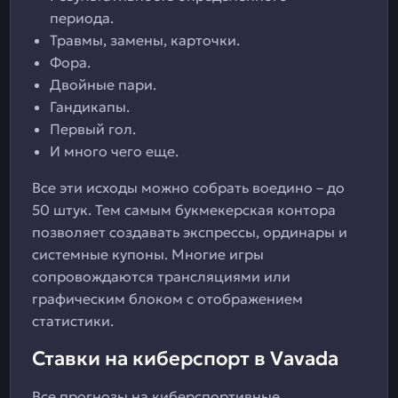
периода.
Травмы, замены, карточки.
Фора.
Двойные пари.
Гандикапы.
Первый гол.
И много чего еще.
Все эти исходы можно собрать воедино – до
50 штук. Тем самым букмекерская контора
позволяет создавать экспрессы, ординары и
системные купоны. Многие игры
сопровождаются трансляциями или
графическим блоком с отображением
статистики.
Ставки на киберспорт в Vavada
Все прогнозы на киберспортивные