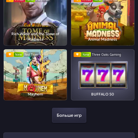
Rich Wilde and the Tome of
Madness
Animal Madness
New
Red Tiger
New
Three Oaks Gaming
Mayhem
BUFFALO 50
Больше игр