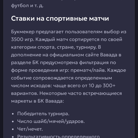
футбол и т. д.
Ставки на спортивные матчи
Букмекер предлагает пользователям выбор из
3500 игр. Каждый матч сортируется по своей
категории спорта, стране, турниру. В
дополнение на официальном сайте Вавада в
разделе БК предусмотрена фильтрация по
форме проведения игр: прематч/лайв. Каждое
событие сопровождается определенным
числом исходов: чаще всего от 10 до 300+
вариантов. Некоторые часто встречающиеся
маркеты в БК Вавада:
Победитель турнира.
Число шайб/мячей/ударов.
Чет/нечет.
Результативность определенного