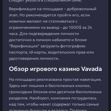
следует указать в специальном окне.
Верификация на площадке – добровольный
этап. Но рекомендуется пройти его, если
новички желают не сталкиваться с
ограничениями на вывод – до 1000$ за 24
часа. Для подтверждения личности
достаточно в личном кабинете и блоке
“Верификация” загрузить фотографию
паспорта, id-карты, водительских прав или
удостоверения личности.
Обзор игрового казино Vavada
На площадке реализована простая навигация.
Здесь нет лишних и бесполезных кнопок,
громоздких блоков или десятков бесполезных
разделов. Наоборот, компания потрудилась
над тем, чтобы макет содержат только самые
значимые функции и вкладки. Поэтому