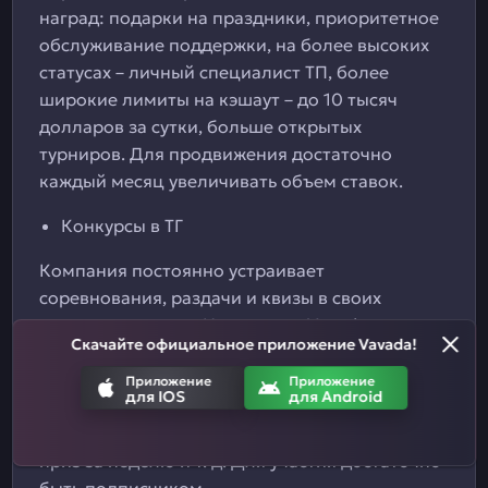
наград: подарки на праздники, приоритетное
обслуживание поддержки, на более высоких
статусах – личный специалист ТП, более
широкие лимиты на кэшаут – до 10 тысяч
долларов за сутки, больше открытых
турниров. Для продвижения достаточно
каждый месяц увеличивать объем ставок.
Конкурсы в ТГ
Компания постоянно устраивает
соревнования, раздачи и квизы в своих
социальных сетях. Из наград в Vavada можно
Скачайте официальное приложение Vavada!
выиграть промокоды, фриспины, фрибеты.
Условия участия каждый раз отличаются:
Приложение
Приложение
для IOS
для Android
оставить лучший отзыв, сделать наибольшее
число спинов за сутки, выиграть наибольший
приз за неделю и т. д. Для участия достаточно