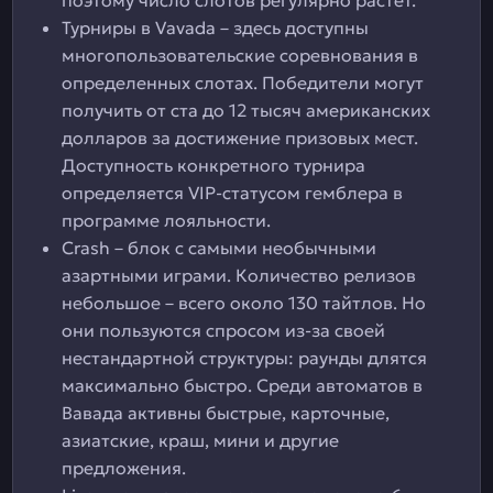
поэтому число слотов регулярно растет.
Турниры в Vavada – здесь доступны
многопользовательские соревнования в
определенных слотах. Победители могут
получить от ста до 12 тысяч американских
долларов за достижение призовых мест.
Доступность конкретного турнира
определяется VIP-статусом гемблера в
программе лояльности.
Crash – блок с самыми необычными
азартными играми. Количество релизов
небольшое – всего около 130 тайтлов. Но
они пользуются спросом из-за своей
нестандартной структуры: раунды длятся
максимально быстро. Среди автоматов в
Вавада активны быстрые, карточные,
азиатские, краш, мини и другие
предложения.