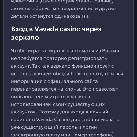
идентичны. Даже история ставок, баланс,
активные бонусные предложения и другие
детали останутся одинаковыми.
Вход в Vavada casino через
зеркало
Чтобы играть в игровые автоматы из России,
не требуется повторно регистрировать
аккаунт. Так как зеркало функционирует с
использованием общей базы данных, то и вся
информация с официального сайта
перенаправляется на клоны. Это позволяет
пользователям играть в казино с
использованием своих существующих
аккаунтов. Поэтому для входа в личный
кабинет в Vavada Casino достаточно указать
уже существующий пароль и логин
(электронную почту или номер телефона).