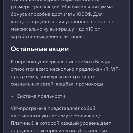
размера транзакции. Максимальная сумма
бонуса способна достигать 1000$. Для
каждого предложения установлен порог по
максимальному выигрышу – до х10 от
заработанных денег с активов.
Остальные акции
К перечню универсальных промо в Вавада
относится всего несколько предложений: VIP-
программа, конкурсы на страницах
социальных сетей, кешбэк, промокоды.
Система лояльности
VIP-программа представляет собой
шестиранговую систему (с Новичка до
Платины), в которой каждый уровень дает
определенные привилегии. Из основных