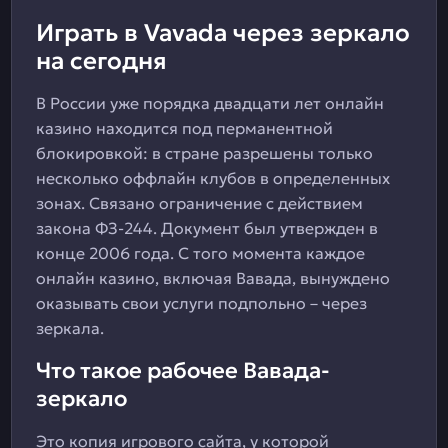
Играть в Vavada через зеркало
на сегодня
В России уже порядка двадцати лет онлайн
казино находится под перманентной
блокировкой: в стране разрешены только
несколько оффлайн клубов в определенных
зонах. Связано ограничение с действием
закона ФЗ-244. Документ был утвержден в
конце 2006 года. С того момента каждое
онлайн казино, включая Вавада, вынуждено
оказывать свои услуги подпольно – через
зеркала.
Что такое рабочее Вавада-
зеркало
Это копия игрового сайта, у которой