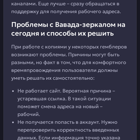
каналами. Еще лучше – сразу обращаться в
поддержку для получения рабочего адреса.
Проблемы с Вавада-зеркалом на
сегодня и способы их решить
При работе с копиями у некоторых гемблеров
возникают проблемы. Причины могут быть
разными, но факт в том, что для комфортного
времяпровождения пользователи должны
уметь решать их самостоятельно:
Не работает сайт. Вероятная причина –
устаревшая ссылка. В такой ситуации
поможет смена адреса на новый –
рабочий.
Не получается попасть в аккаунт. Нужно
перепроверить корректность введенных
данных. Если информация точно указана