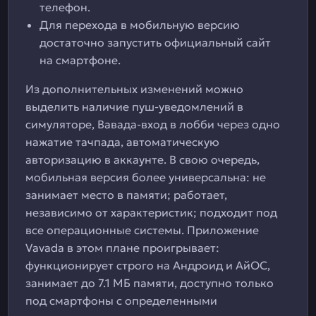
телефон.
Для перехода в мобильную версию
достаточно запустить официальный сайт
на смартфоне.
Из дополнительных изменений можно
выделить наличие пуш-уведомлений в
симуляторе, Вавада-вход в лобби через одно
нажатие тачпада, автоматическую
авторизацию в аккаунте. В свою очередь,
мобильная версия более универсальна: не
занимает место в памяти; работает,
независимо от характеристик; подходит под
все операционные системы. Приложение
Vavada в этом плане проигрывает:
функционирует строго на Андроид и АйОС,
занимает до 7.1 МБ памяти, доступно только
под смартфоны с определенными