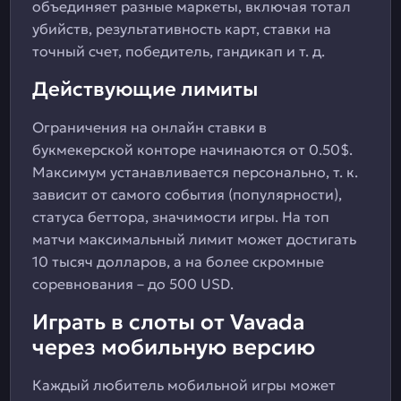
объединяет разные маркеты, включая тотал
убийств, результативность карт, ставки на
точный счет, победитель, гандикап и т. д.
Действующие лимиты
Ограничения на онлайн ставки в
букмекерской конторе начинаются от 0.50$.
Максимум устанавливается персонально, т. к.
зависит от самого события (популярности),
статуса беттора, значимости игры. На топ
матчи максимальный лимит может достигать
10 тысяч долларов, а на более скромные
соревнования – до 500 USD.
Играть в слоты от Vavada
через мобильную версию
Каждый любитель мобильной игры может