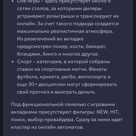
Live-игры – здесь присутствует около 6
сотен столов, за которыми дилеры
устраивают розыгрыши и транслируют их
онлайн. За счет такого подхода создается
максимально реалистичная атмосфера.
Из развлечений во вкладке
предусмотрен покер, кости, баккрат,
блэкджек, бинго и многое другое.
Спорт – категория, в которой собраны
ставки на спортивные матчи. Фанаты
футбола, крикета, регби, велоспорта и
еще 30+ дисциплин могут сформировать
свой прогноз и выиграть деньги.
Под функциональной панелью с игровыми
вкладками присутствуют фильтры: NEW, HIT,
поиск, выбор провайдера. Сразу за ними идет
кластер из онлайн автоматов.