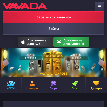
Зарегистрироваться
Войти
Приложение
Приложение
для IOS
для Android
VAVADA JACKPOTS
Слоты
Live-игры
Спорт
Crash
Турниры