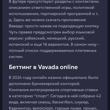
В футере присутствуют разделы с контактами,
описанием ответственной игры, политикой
использования, партнерской программой и т.
д. Здесь же можно скачать приложение
Вавада: просто нажав на подходящую кнопку.
Чуть правее предусмотрен выбор языковой
версии: узбекский, немецкий, русский,
испанский и еще 16 вариантов. В самом низу –
полный список поддерживаемых платежных
систем.
Беттинг в Vavada online
В 2024 году онлайн казино официально было
дополнено букмекерской конторой.
Компания интегрировала спортивные ставки
в категорию “спорт”. Сегодня в ней собрано 42
вида, включая сквош, баскетбол, снукер,
бадминтон, велоспорт, горные лыжи, теннис,