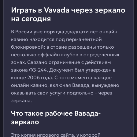
Играть в Vavada через зеркало
на сегодня
В России уже порядка двадцати лет онлайн
казино находится под перманентной
блокировкой: в стране разрешены только
несколько оффлайн клубов в определенных
зонах. Связано ограничение с действием
закона ФЗ-244. Документ был утвержден в
конце 2006 года. С того момента каждое
онлайн казино, включая Вавада, вынуждено
оказывать свои услуги подпольно – через
зеркала.
Что такое рабочее Вавада-
зеркало
Это копия игрового сайта, у которой