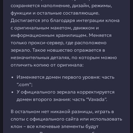
сохраняется наполнение, дизайн, режимы,
функции и остальные составляющие.
Достигается это благодаря интеграции клона
с оригинальным макетом, движком и
информационным хранилищем. Меняется
только прокси-сервер, где расположено
зеркало. Такое новшество отражается в
незначительных деталях, по которым можно
отличить копию от оригинала:
Изменяется домен первого уровня: часть
“.com”;
У официального зеркала корректируется
домен второго знания: часть “Vavada”.
В остальном нет никакой разницы, играть в
слоты с официального сайта или использовать
клон – все ключевые элементы будут