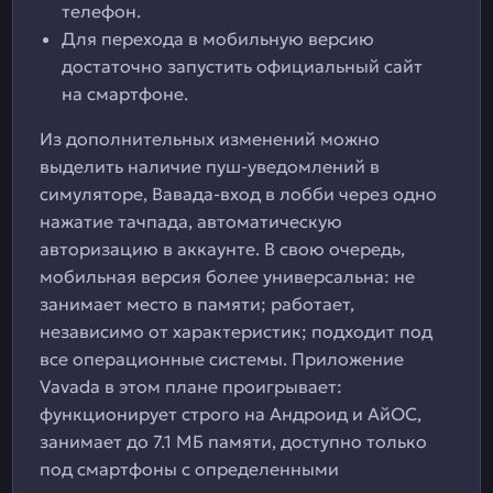
телефон.
Для перехода в мобильную версию
достаточно запустить официальный сайт
на смартфоне.
Из дополнительных изменений можно
выделить наличие пуш-уведомлений в
симуляторе, Вавада-вход в лобби через одно
нажатие тачпада, автоматическую
авторизацию в аккаунте. В свою очередь,
мобильная версия более универсальна: не
занимает место в памяти; работает,
независимо от характеристик; подходит под
все операционные системы. Приложение
Vavada в этом плане проигрывает:
функционирует строго на Андроид и АйОС,
занимает до 7.1 МБ памяти, доступно только
под смартфоны с определенными