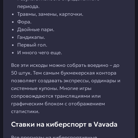
периода.
Травмы, замены, карточки.
Фора.
Двойные пари.
Гандикапы.
Первый гол.
И много чего еще.
Все эти исходы можно собрать воедино – до
50 штук. Тем самым букмекерская контора
позволяет создавать экспрессы, ординары и
системные купоны. Многие игры
сопровождаются трансляциями или
графическим блоком с отображением
статистики.
Ставки на киберспорт в Vavada
Все прогнозы на киберспортивные