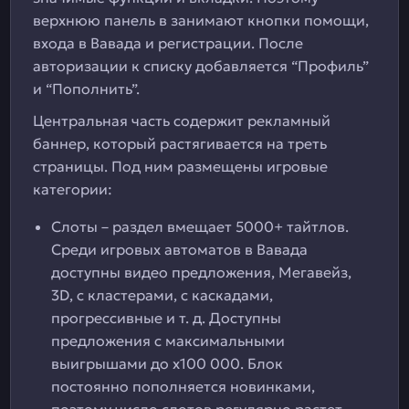
верхнюю панель в занимают кнопки помощи,
входа в Вавада и регистрации. После
авторизации к списку добавляется “Профиль”
и “Пополнить”.
Центральная часть содержит рекламный
баннер, который растягивается на треть
страницы. Под ним размещены игровые
категории:
Слоты – раздел вмещает 5000+ тайтлов.
Среди игровых автоматов в Вавада
доступны видео предложения, Мегавейз,
3D, с кластерами, с каскадами,
прогрессивные и т. д. Доступны
предложения с максимальными
выигрышами до х100 000. Блок
постоянно пополняется новинками,