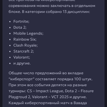
соревнования можно заключать в отдельном
блоке. В категории собрано 13 дисциплин:
Fortnite;
Dota 2;
Mobile Legends;
Rainbow Six;
Clash Royale;
Starcraft 2;
Valorant;
и другие.
Общее число предложений во вкладке
“киберспорт” составляет порядка 100 штук.
При этом все события делятся на разные
турниры: CS – Impact League, Dota 2 – Fissure
Playgroud 2, Valorant – VCT 2025 и другие.
Каждый киберспортивный матч в Вавада