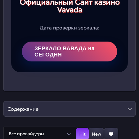
Официальный Cайт казино
Vavada
Дата проверки зеркала:
ЗЕРКАЛО ВАВАДА на
СЕГОДНЯ
Содержание
Все провайдеры
Hit
New