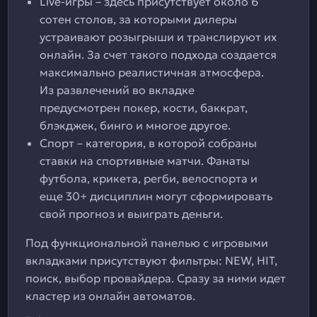
Live-игры – здесь присутствует около 6
сотен столов, за которыми дилеры
устраивают розыгрыши и транслируют их
онлайн. За счет такого подхода создается
максимально реалистичная атмосфера.
Из развлечений во вкладке
предусмотрен покер, кости, баккрат,
блэкджек, бинго и многое другое.
Спорт – категория, в которой собраны
ставки на спортивные матчи. Фанаты
футбола, крикета, регби, велоспорта и
еще 30+ дисциплин могут сформировать
свой прогноз и выиграть деньги.
Под функциональной панелью с игровыми
вкладками присутствуют фильтры: NEW, HIT,
поиск, выбор провайдера. Сразу за ними идет
кластер из онлайн автоматов.