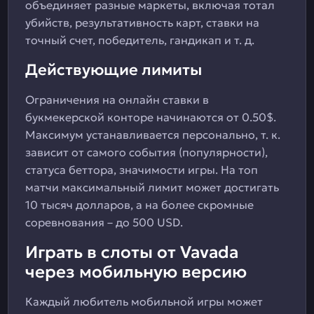
объединяет разные маркеты, включая тотал
убийств, результативность карт, ставки на
точный счет, победитель, гандикап и т. д.
Действующие лимиты
Ограничения на онлайн ставки в
букмекерской конторе начинаются от 0.50$.
Максимум устанавливается персонально, т. к.
зависит от самого события (популярности),
статуса беттора, значимости игры. На топ
матчи максимальный лимит может достигать
10 тысяч долларов, а на более скромные
соревнования – до 500 USD.
Играть в слоты от Vavada
через мобильную версию
Каждый любитель мобильной игры может