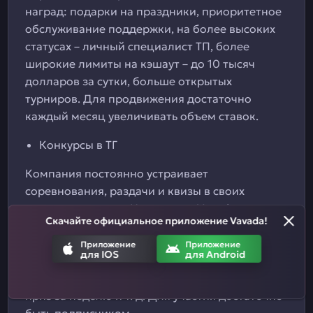
наград: подарки на праздники, приоритетное
обслуживание поддержки, на более высоких
статусах – личный специалист ТП, более
широкие лимиты на кэшаут – до 10 тысяч
долларов за сутки, больше открытых
турниров. Для продвижения достаточно
каждый месяц увеличивать объем ставок.
Конкурсы в ТГ
Компания постоянно устраивает
соревнования, раздачи и квизы в своих
социальных сетях. Из наград в Vavada можно
Скачайте официальное приложение Vavada!
выиграть промокоды, фриспины, фрибеты.
Условия участия каждый раз отличаются:
Приложение
Приложение
для IOS
для Android
оставить лучший отзыв, сделать наибольшее
число спинов за сутки, выиграть наибольший
приз за неделю и т. д. Для участия достаточно