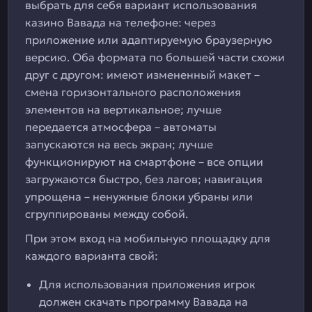
выбрать для себя вариант использования
казино Вавада на телефоне: через
приложение или адаптируемую браузерную
версию. Оба формата по большей части схожи
друг с другом: имеют измененный макет –
смена горизонтального расположения
элементов на вертикальное; лучше
передается атмосфера – автоматы
запускаются на весь экран; лучше
функционируют на смартфоне – все опции
загружаются быстро, без лагов; навигация
упрощена – ненужные блоки убраны или
сгруппированы между собой.
При этом вход на мобильную площадку для
каждого варианта свой:
Для использования приложения игрок
должен скачать программу Вавада на