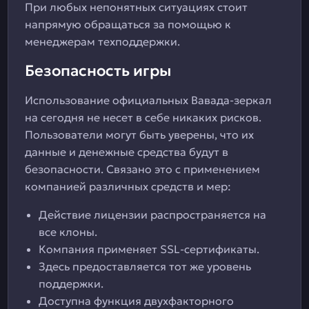
При любых непонятных ситуациях стоит
напрямую обращаться за помощью к
менеджерам техподдержки.
Безопасность игры
Использование официальных Вавада-зеркал
на сегодня не несет в себе никаких рисков.
Пользователи могут быть уверены, что их
данные и денежные средства будут в
безопасности. Связано это с применением
компанией различных средств и мер:
Действие лицензии распространяется на
все клоны.
Компания применяет SSL-сертификаты.
Здесь предоставляется тот же уровень
поддержки.
Доступна функция двухфакторного