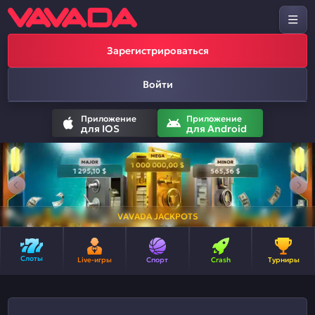
Зарегистрироваться
Войти
Приложение
Приложение
для IOS
для Android
VAVADA JACKPOTS
Слоты
Live-игры
Спорт
Crash
Турниры