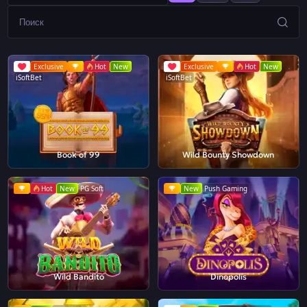
Exclusive
Hot
New
Exclusive
Hot
New
iSoftBet
iSoftBet
Book of 99
Wild Bounty Showdown
Hot
New
PG Soft
New
Push Gaming
Wild Bandito
Dinopolis