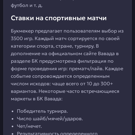
футбол и т. д.
Ставки на спортивные матчи
Букмекер предлагает пользователям выбор из
3500 игр. Каждый матч сортируется по своей
категории спорта, стране, турниру. В
дополнение на официальном сайте Вавада в
разделе БК предусмотрена фильтрация по
форме проведения игр: прематч/лайв. Каждое
событие сопровождается определенным
числом исходов: чаще всего от 10 до 300+
вариантов. Некоторые часто встречающиеся
маркеты в БК Вавада:
Победитель турнира.
Число шайб/мячей/ударов.
Чет/нечет.
Результативность определенного