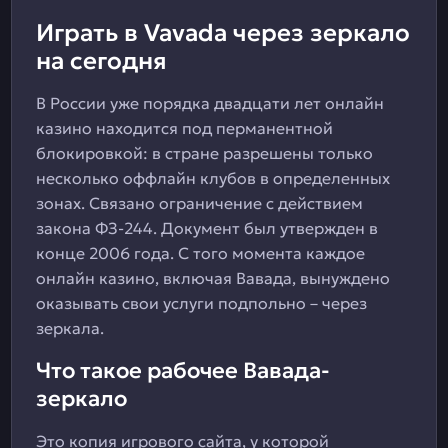
Играть в Vavada через зеркало
на сегодня
В России уже порядка двадцати лет онлайн
казино находится под перманентной
блокировкой: в стране разрешены только
несколько оффлайн клубов в определенных
зонах. Связано ограничение с действием
закона ФЗ-244. Документ был утвержден в
конце 2006 года. С того момента каждое
онлайн казино, включая Вавада, вынуждено
оказывать свои услуги подпольно – через
зеркала.
Что такое рабочее Вавада-
зеркало
Это копия игрового сайта, у которой