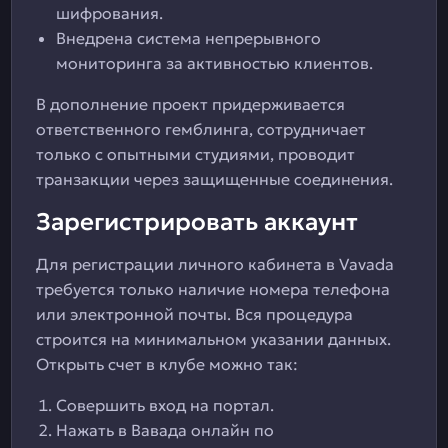
шифрования.
Внедрена система непрерывного
мониторинга за активностью клиентов.
В дополнение проект придерживается
ответственного гемблинга, сотрудничает
только с опытными студиями, проводит
транзакции через защищенные соединения.
Зарегистрировать аккаунт
Для регистрации личного кабинета в Vavada
требуется только наличие номера телефона
или электронной почты. Вся процедура
строится на минимальном указании данных.
Открыть счет в клубе можно так:
Совершить вход на портал.
Нажать в Вавада онлайн по