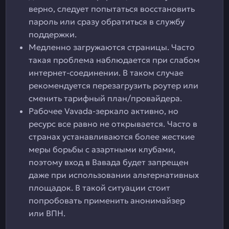
верно, следует попытаться восстановить
пароль или сразу обратиться в службу
поддержки.
Медленно загружаются страницы. Часто
такая проблема наблюдается при слабом
интернет-соединении. В таком случае
рекомендуется перезагрузить роутер или
сменить тарифный план/провайдера.
Рабочее Vavada-зеркало активно, но
ресурс все равно не открывается. Часто в
странах устанавливаются более жесткие
меры борьбы с азартными клубами,
поэтому вход в Вавада будет запрещен
даже при использовании альтернативных
площадок. В такой ситуации стоит
попробовать применить анонимайзер
или ВПН.