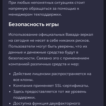
При любых непонятных ситуациях стоит
напрямую обращаться за помощью к
менеджерам техподдержки.
Безопасность игры
Использование официальных Вавада-зеркал
на сегодня не несет в себе никаких рисков.
Пользователи могут быть уверены, что их
данные и денежные средства будут в
безопасности. Связано это с применением
компанией различных средств и мер:
Действие лицензии распространяется на
все клоны.
Компания применяет SSL-сертификаты.
Здесь предоставляется тот же уровень
поддержки.
Доступна функция двухфакторного