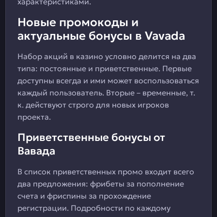
характеристиками.
Новые промокоды и
актуальные бонусы в Vavada
Набор акций в казино условно делится на два
типа: постоянные и приветственные. Первые
доступны всегда и ими может воспользоваться
каждый пользователь. Вторые – временные, т.
к. действуют строго для новых игроков
проекта.
Приветственные бонусы от
Вавада
В список приветственных промо входит всего
два предложения: фрибеты за пополнение
счета и фриспины за прохождение
регистрации. Подробности по каждому