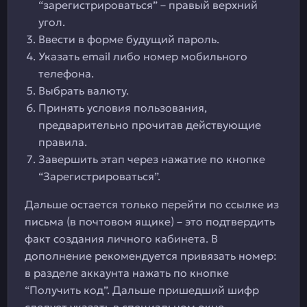
“зарегистрироваться” – правый верхний
угол.
Ввести в форме будущий пароль.
Указать email либо номер мобильного
телефона.
Выбрать валюту.
Принять условия пользования,
предварительно прочитав действующие
правила.
Завершить этап через нажатие по кнопке
“Зарегистрироваться”.
Дальше остается только перейти по ссылке из
письма (в почтовом ящике) – это подтвердить
факт создания личного кабинета. В
дополнение рекомендуется привязать номер:
в разделе аккаунта нажать по кнопке
“Получить код”. Дальше пришедший шифр